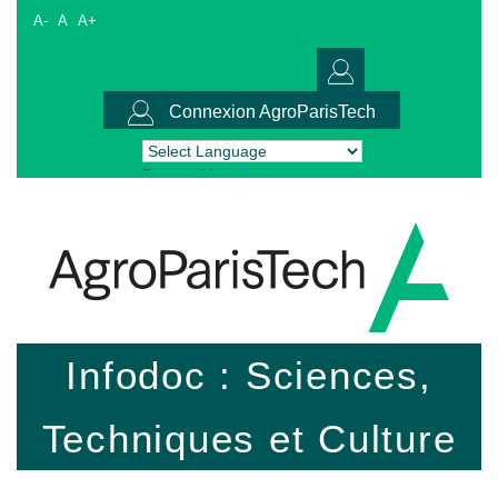
A-
A
A+
Connexion AgroParisTech
Powered by
Translate
Infodoc : Sciences,
Techniques et Culture