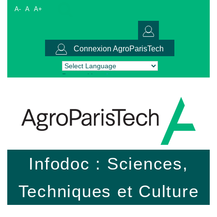
A-
A
A+
Connexion AgroParisTech
Powered by
Translate
Infodoc : Sciences,
Techniques et Culture