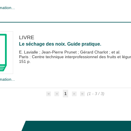
mation...
LIVRE
Le séchage des noix. Guide pratique.
E. Lavialle
;
Jean-Pierre Prunet
;
Gérard Charlot
; et al.
Paris : Centre technique interprofessionnel des fruits et lé
151 p.
mation...
1
(1 - 3 / 3)