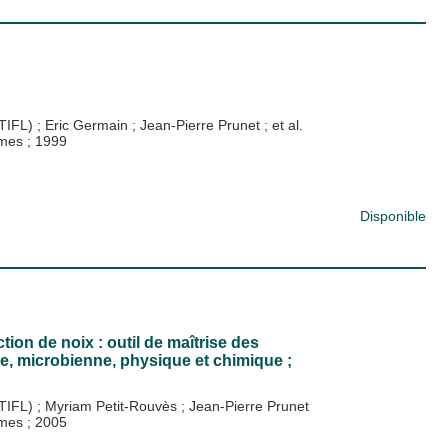
CTIFL)
;
Eric Germain
;
Jean-Pierre Prunet
; et al.
gumes
;
1999
Disponible
on de noix : outil de maîtrise des
e, microbienne, physique et chimique ;
CTIFL)
;
Myriam Petit-Rouvès
;
Jean-Pierre Prunet
gumes
;
2005