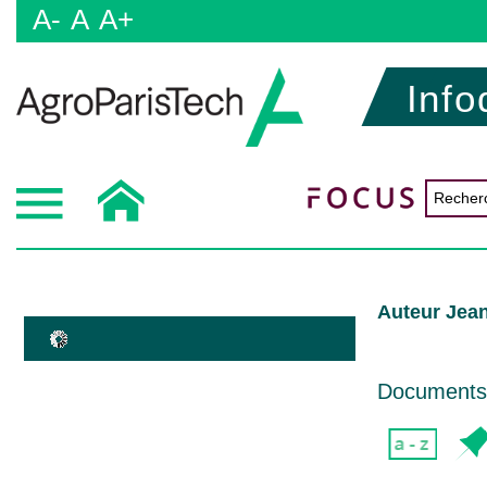
A-
A
A+
Info
Auteur Jean
Documents d