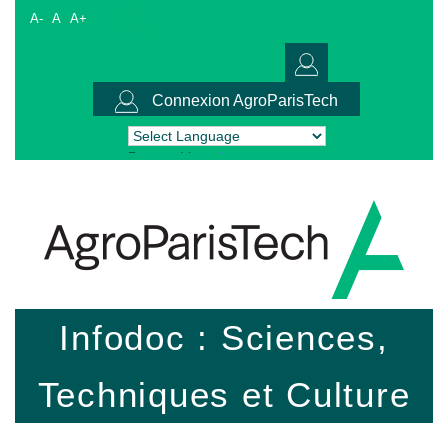
A-
A
A+
Connexion AgroParisTech
Powered by
Translate
Infodoc : Sciences,
Techniques et Culture