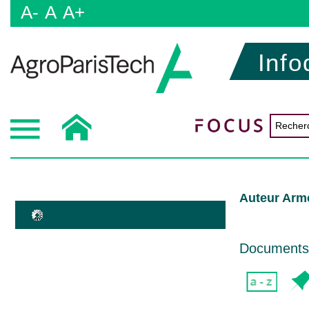
A-
A
A+
Info
Auteur Arm
Documents d