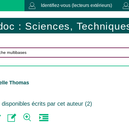
Identifiez-vous (lecteurs extérieurs)
doc : Sciences, Techniques
elle Thomas
isponibles écrits par cet auteur (
2
)