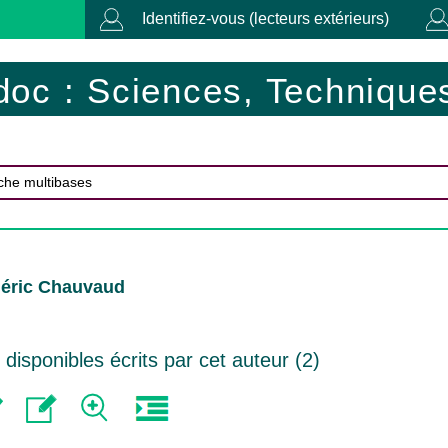
Identifiez-vous (lecteurs extérieurs)
doc : Sciences, Techniques
déric Chauvaud
isponibles écrits par cet auteur (
2
)