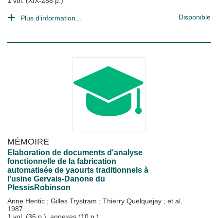
1 vol. (XIX-288 p.)
Disponible
Plus d'information...
MÉMOIRE
Elaboration de documents d'analyse
fonctionnelle de la fabrication
automatisée de yaourts traditionnels à
l'usine Gervais-Danone du
PlessisRobinson
Anne Hentic
;
Gilles Trystram
;
Thierry Quelquejay
; et al.
1987
1 vol. (36 p.), annexes (10 p.)