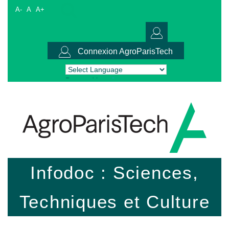
A-
A
A+
Connexion AgroParisTech
Powered by
Translate
Infodoc : Sciences,
Techniques et Culture