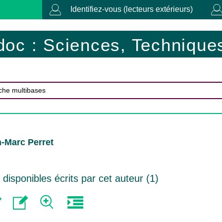
Identifiez-vous (lecteurs extérieurs)
doc : Sciences, Techniques
-Marc Perret
isponibles écrits par cet auteur (
1
)