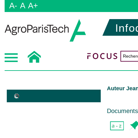
A-
A
A+
Info
Auteur Jean
Documents d