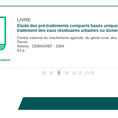
LIVRE
Etude des pré-traitements compacts basés uniquem
traitement des eaux résiduaires urbaines ou dome
Centre national du machinisme agricole, du génie rural, des
Perret
Antony : CEMAGREF
;
2004
63 p.
mation...
1
(1 - 1 / 1)