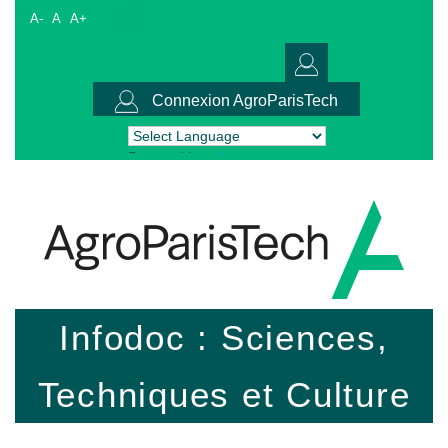
A-
A
A+
Connexion AgroParisTech
Powered by
Translate
Infodoc : Sciences,
Techniques et Culture