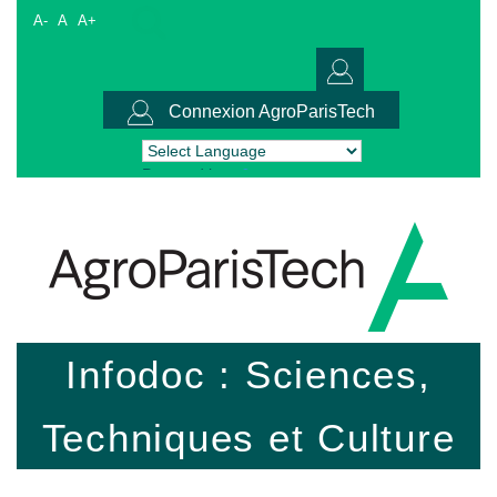
A-
A
A+
Connexion AgroParisTech
Powered by
Translate
Infodoc : Sciences,
Techniques et Culture