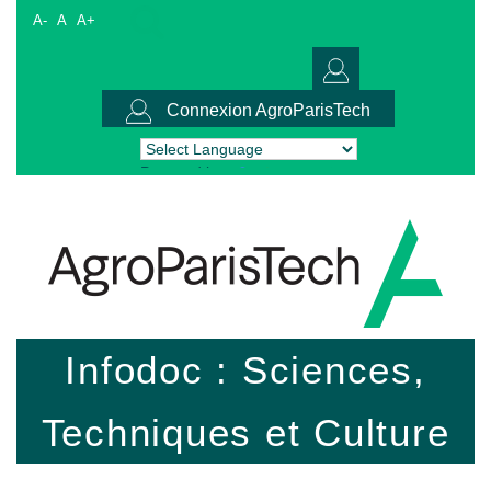
A-
A
A+
Connexion AgroParisTech
Powered by
Translate
Infodoc : Sciences,
Techniques et Culture