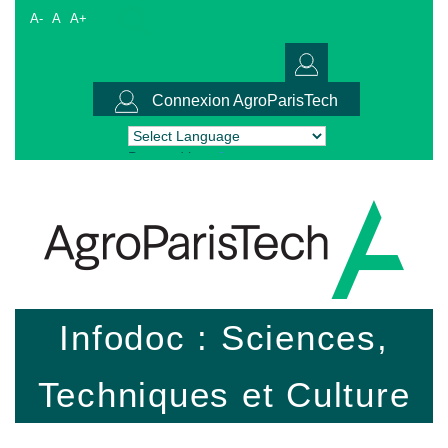
A-
A
A+
Connexion AgroParisTech
Powered by
Translate
Infodoc : Sciences,
Techniques et Culture