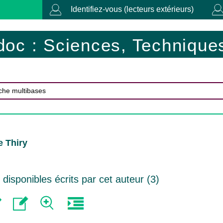
Identifiez-vous (lecteurs extérieurs)
doc : Sciences, Techniques
 Thiry
isponibles écrits par cet auteur (
3
)