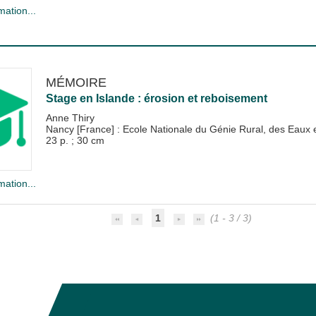
mation...
MÉMOIRE
Stage en Islande : érosion et reboisement
Anne Thiry
Nancy [France] : Ecole Nationale du Génie Rural, des Eau
23 p. ; 30 cm
mation...
1
(1 - 3 / 3)