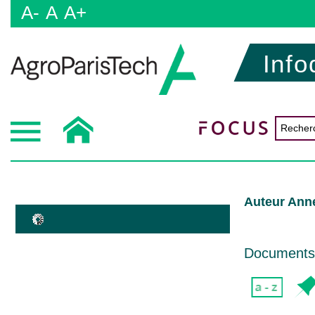
A-
A
A+
Info
Auteur Anne
Documents d