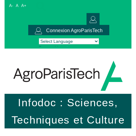
A-
A
A+
Connexion AgroParisTech
Powered by
Translate
Infodoc : Sciences,
Techniques et Culture