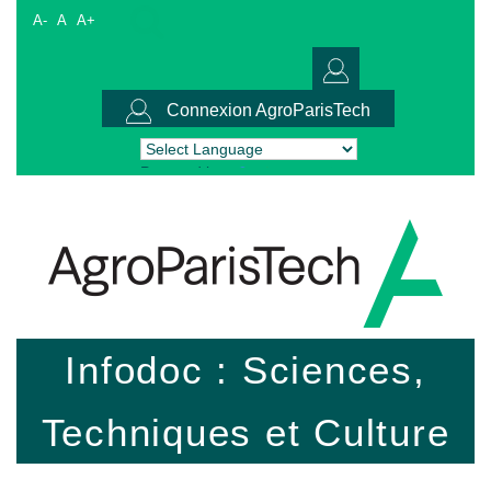
A-
A
A+
Connexion AgroParisTech
Powered by
Translate
Infodoc : Sciences,
Techniques et Culture