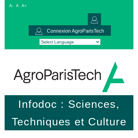
A-
A
A+
Connexion AgroParisTech
Powered by
Translate
Infodoc : Sciences,
Techniques et Culture