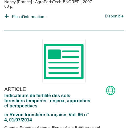
Nancy [France] : AgroParisTech-ENGREF
;
2007
68 p.
Disponible
Plus d'information...
ARTICLE
Indicateurs de fertilité des sols
forestiers tempérés : enjeux, approches
et perspectives
in
Revue forestière française
, Vol. 66 n°
4, 01/07/2014
Quentin Ponette
;
Antonio Bispo
;
Alain Brêthes
; et al.