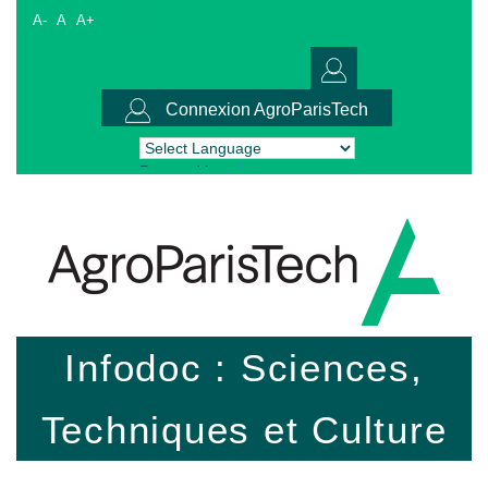
A-
A
A+
Connexion AgroParisTech
Powered by
Translate
Infodoc : Sciences,
Techniques et Culture