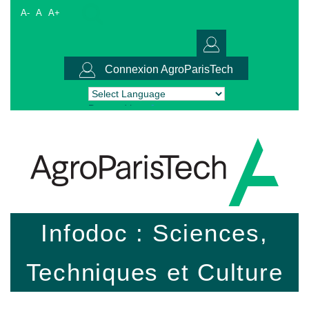
A-
A
A+
Connexion AgroParisTech
Powered by
Translate
Infodoc : Sciences,
Techniques et Culture