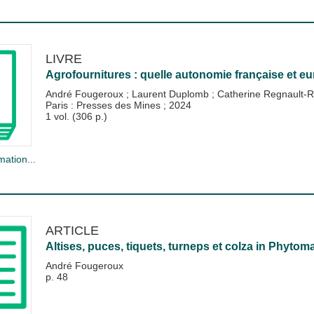
LIVRE
Agrofournitures : quelle autonomie française et e
André Fougeroux
;
Laurent Duplomb
;
Catherine Regnault-
Paris : Presses des Mines
;
2024
1 vol. (306 p.)
mation...
ARTICLE
Altises, puces, tiquets, turneps et colza
in
Phytom
André Fougeroux
p. 48