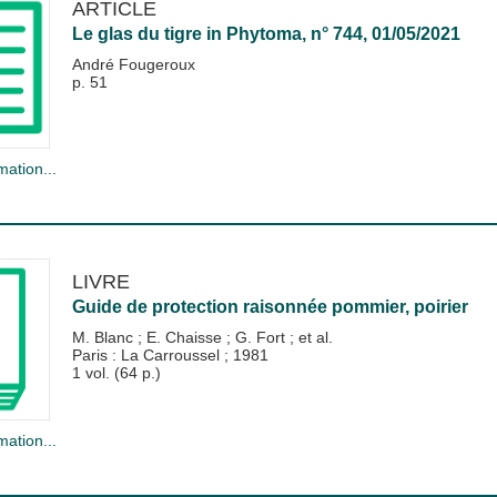
ARTICLE
Le glas du tigre
in
Phytoma
, n° 744, 01/05/2021
André Fougeroux
p. 51
mation...
LIVRE
Guide de protection raisonnée pommier, poirier
M. Blanc
;
E. Chaisse
;
G. Fort
; et al.
Paris : La Carroussel
;
1981
1 vol. (64 p.)
mation...