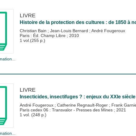
LIVRE
Histoire de la protection des cultures : de 1850 à n
Christian Bain
;
Jean-Louis Bernard
;
André Fougeroux
Paris : Éd. Champ Libre
;
2010
1 vol.(255 p.)
mation...
LIVRE
Insecticides, insectifuges ? : enjeux du XXIe siècle
André Fougeroux
;
Catherine Regnault-Roger
;
Frank Garni
Paris cedex 06 : Transvalor - Presses des Mines
;
2021
1 vol. (248 p.)
mation...