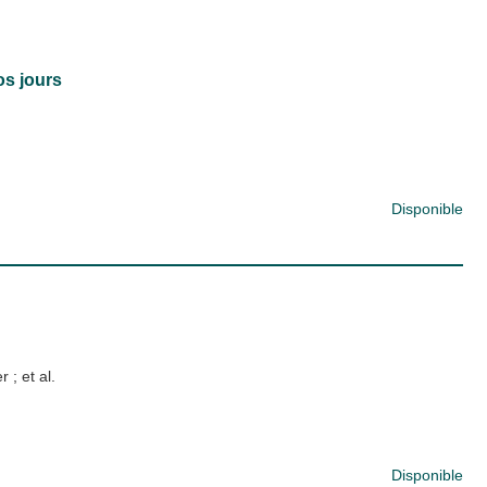
os jours
Disponible
er
; et al.
Disponible