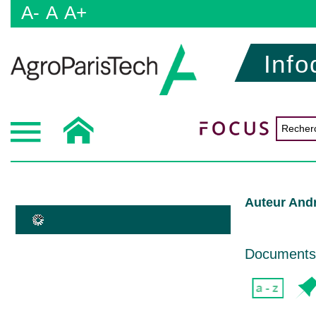
A-
A
A+
Info
Auteur And
Documents d