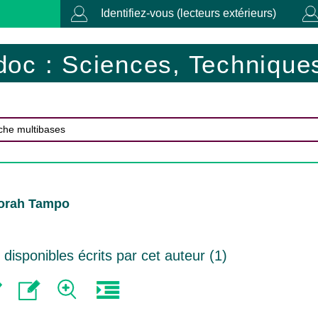
Identifiez-vous (lecteurs extérieurs)
doc : Sciences, Techniques
orah Tampo
isponibles écrits par cet auteur (
1
)