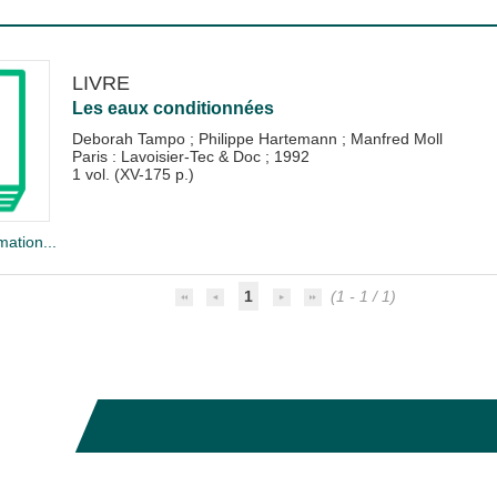
LIVRE
Les eaux conditionnées
Deborah Tampo
;
Philippe Hartemann
;
Manfred Moll
Paris : Lavoisier-Tec & Doc
;
1992
1 vol. (XV-175 p.)
mation...
1
(1 - 1 / 1)