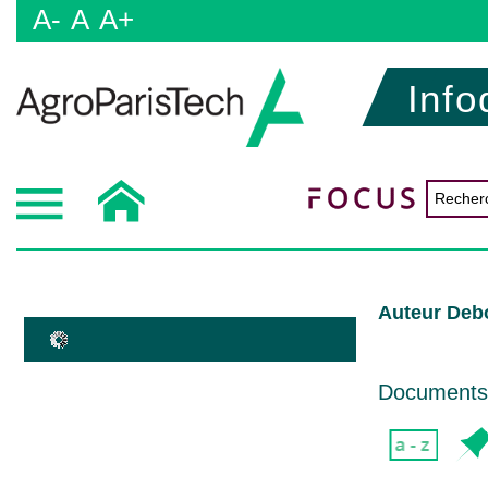
A-
A
A+
Info
Auteur Deb
Documents d