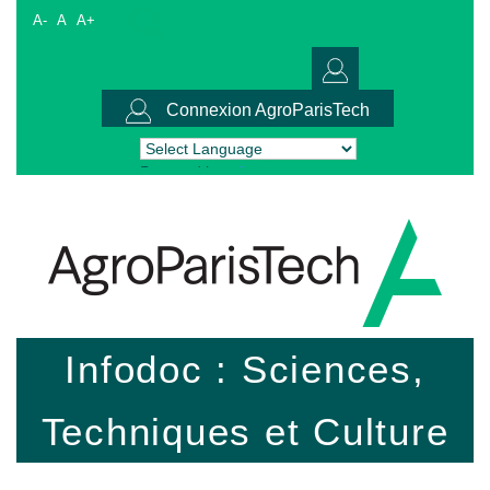
A-
A
A+
Connexion AgroParisTech
Powered by
Translate
Infodoc : Sciences,
Techniques et Culture