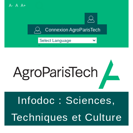
A-
A
A+
Connexion AgroParisTech
Powered by
Translate
Infodoc : Sciences,
Techniques et Culture