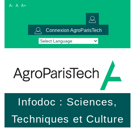
A-
A
A+
Connexion AgroParisTech
Powered by
Translate
Infodoc : Sciences,
Techniques et Culture