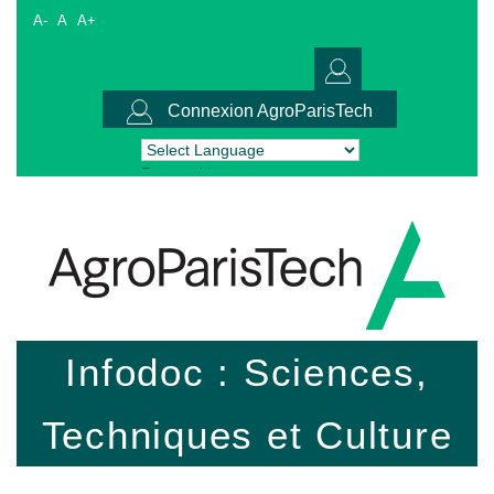
A-
A
A+
Connexion AgroParisTech
Powered by
Translate
Infodoc : Sciences,
Techniques et Culture