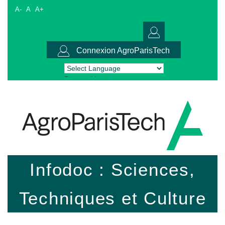
A-
A
A+
Connexion AgroParisTech
Powered by
Translate
Infodoc : Sciences,
Techniques et Culture