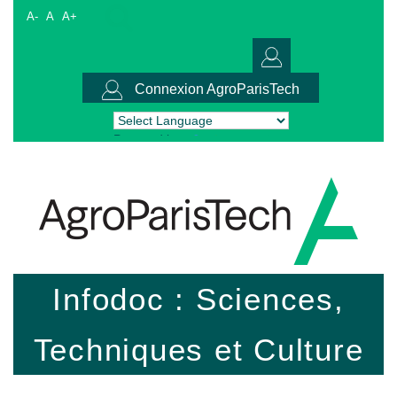
A-
A
A+
Connexion AgroParisTech
Powered by
Translate
Infodoc : Sciences,
Techniques et Culture