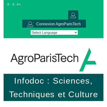
A-
A
A+
Connexion AgroParisTech
Powered by
Translate
Infodoc : Sciences,
Techniques et Culture