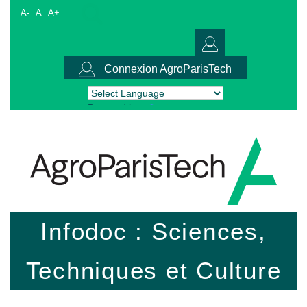
A-
A
A+
Connexion AgroParisTech
Powered by
Translate
Infodoc : Sciences,
Techniques et Culture