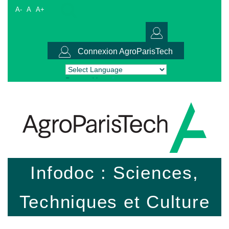
A-
A
A+
Connexion AgroParisTech
Powered by
Translate
Infodoc : Sciences,
Techniques et Culture