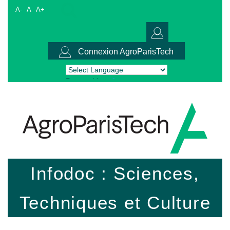
A-
A
A+
Connexion AgroParisTech
Powered by
Translate
Infodoc : Sciences,
Techniques et Culture