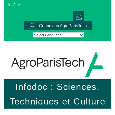
A-
A
A+
Connexion AgroParisTech
Powered by
Translate
Infodoc : Sciences,
Techniques et Culture