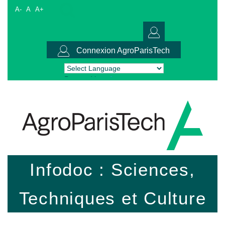
A-
A
A+
Connexion AgroParisTech
Powered by
Translate
Infodoc : Sciences,
Techniques et Culture