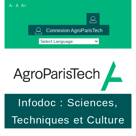
A-
A
A+
Connexion AgroParisTech
Powered by
Translate
Infodoc : Sciences,
Techniques et Culture