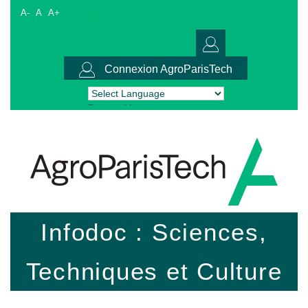
A-
A
A+
Connexion AgroParisTech
Powered by
Translate
Infodoc : Sciences,
Techniques et Culture