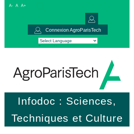
A-
A
A+
Connexion AgroParisTech
Powered by
Translate
Infodoc : Sciences,
Techniques et Culture