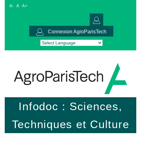
A-
A
A+
Connexion AgroParisTech
Powered by
Translate
Infodoc : Sciences,
Techniques et Culture