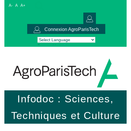
A-
A
A+
Connexion AgroParisTech
Powered by
Translate
Infodoc : Sciences,
Techniques et Culture