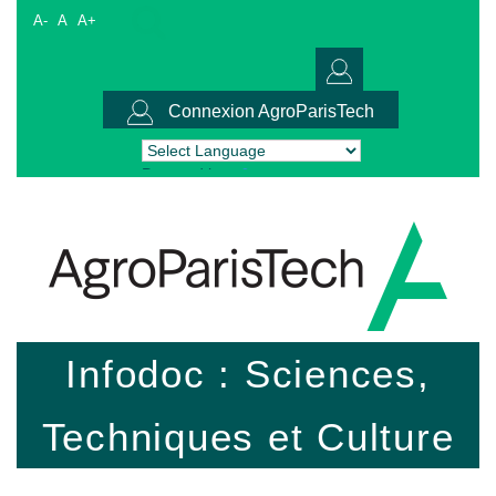
A-
A
A+
Connexion AgroParisTech
Powered by
Translate
Infodoc : Sciences,
Techniques et Culture