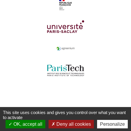
This site uses cookies and gives you control over what you want
to activate
OK, accept all
Deny all cookies
Personalize