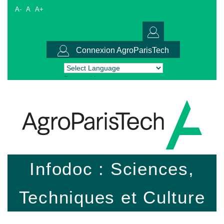
A-
A
A+
Connexion AgroParisTech
Powered by
Translate
Infodoc : Sciences,
Techniques et Culture