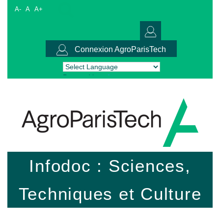
A-
A
A+
Connexion AgroParisTech
Powered by
Translate
Infodoc : Sciences,
Techniques et Culture