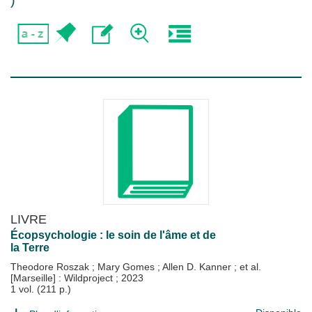
)
LIVRE
Écopsychologie : le soin de l'âme et de
la Terre
Theodore Roszak
;
Mary Gomes
;
Allen D. Kanner
; et al.
[Marseille] : Wildproject
;
2023
1 vol. (211 p.)