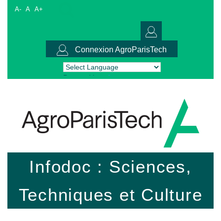
A-
A
A+
Connexion AgroParisTech
Powered by
Translate
Infodoc : Sciences,
Techniques et Culture