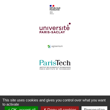
This site uses cookies and gives you control over what you want
to activate
OK, accept all
Deny all cookies
Personalize