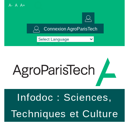
A-
A
A+
Connexion AgroParisTech
Powered by
Translate
Infodoc : Sciences,
Techniques et Culture