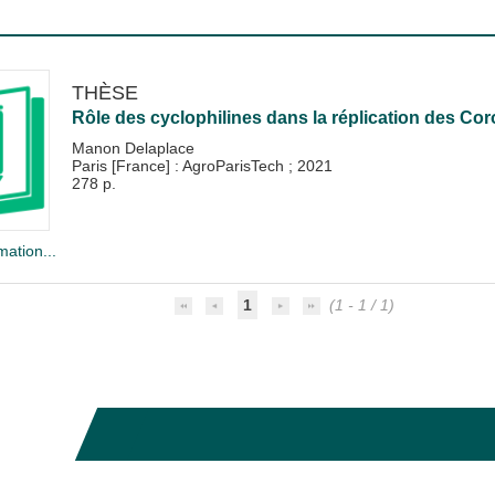
THÈSE
Rôle des cyclophilines dans la réplication des Co
Manon Delaplace
Paris [France] : AgroParisTech
;
2021
278 p.
mation...
1
(1 - 1 / 1)