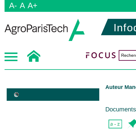
A-
A
A+
Info
Auteur Man
Documents d