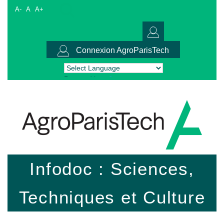
A-
A
A+
Connexion AgroParisTech
Powered by
Translate
Infodoc : Sciences,
Techniques et Culture