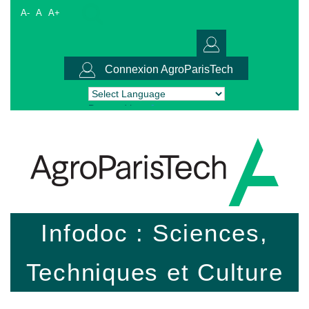
A-
A
A+
Connexion AgroParisTech
Powered by
Translate
Infodoc : Sciences,
Techniques et Culture