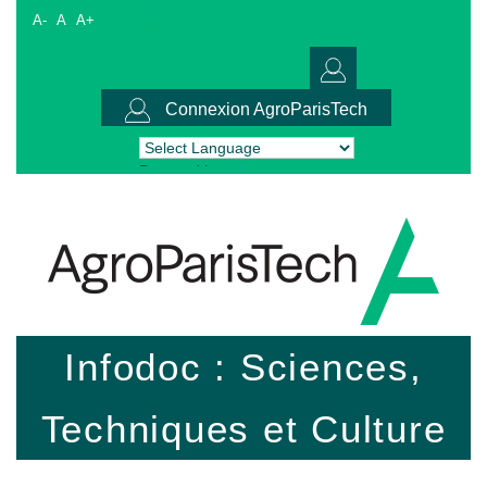
A-
A
A+
Connexion AgroParisTech
Powered by
Translate
Infodoc : Sciences,
Techniques et Culture