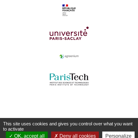
This site uses cookies and gives you control over what you want
to activate
OK, accept all
Deny all cookies
Personalize