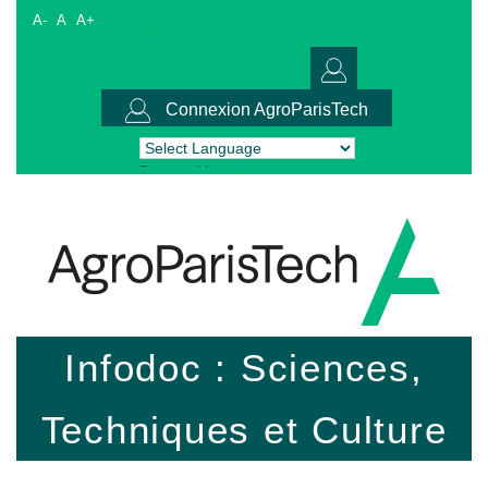
A-
A
A+
Connexion AgroParisTech
Powered by
Translate
Infodoc : Sciences,
Techniques et Culture