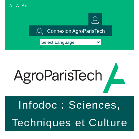
A-
A
A+
Connexion AgroParisTech
Powered by
Translate
Infodoc : Sciences,
Techniques et Culture