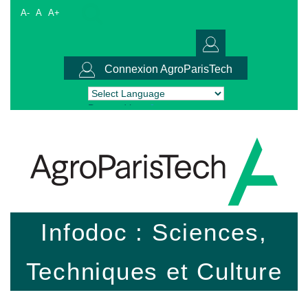
A-
A
A+
Connexion AgroParisTech
Powered by
Translate
Infodoc : Sciences,
Techniques et Culture